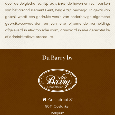
door de Belgische rechtspraak. Enkel de hoven en rechtbanken
van het arrondissement Gent, België zijn bevoegd. In geval van
geschil wordt een gedrukte versie van onderhavige algemene
gebruiksvoorwaarden en van elke bijkomende vermelding,
afgeleverd in elektronische vorm, aanvaard in elke gerechtelijke
of administratieve procedure.
Du Barry bv
Groenstraat 27
9041 Oostakker
Belgium